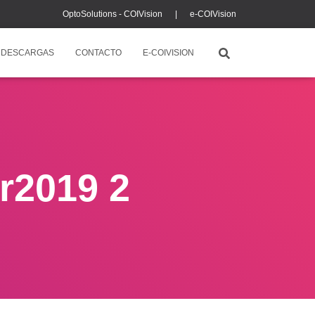
OptoSolutions - COIVision |
e-COIVision
DESCARGAS
CONTACTO
E-COIVISION
r2019 2