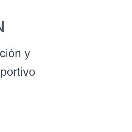
N
ción y
portivo
®