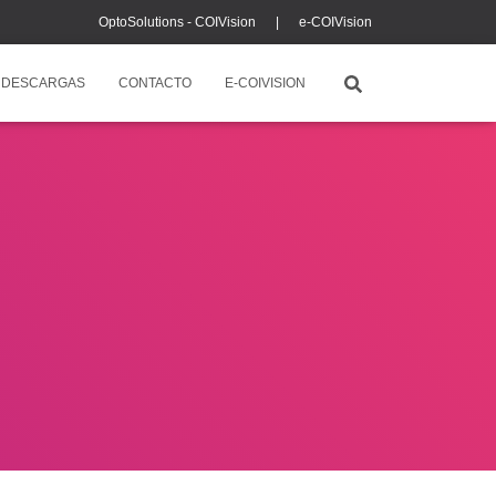
OptoSolutions - COIVision |
e-COIVision
DESCARGAS
CONTACTO
E-COIVISION