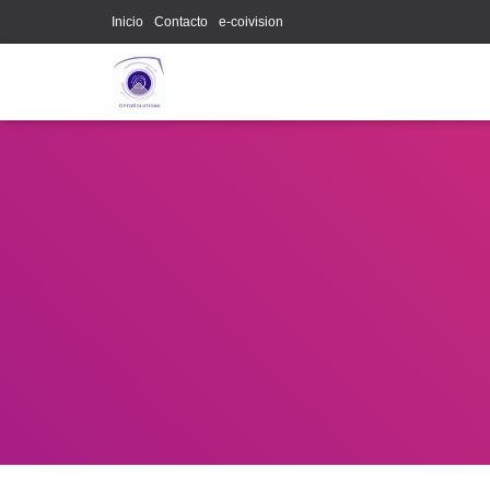
Inicio
Contacto
e-coivision