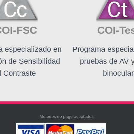
COI-FSC
COI-Te
 especializado en
Programa especia
ón de Sensibilidad
pruebas de AV y
l Contraste
binocular
Métodos de pago aceptados: