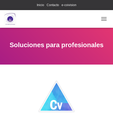
Inicio
Contacto
e-coivision
C
A
M
B
I
Soluciones para profesionales
A
R
M
O
D
O
D
E
N
A
V
E
G
A