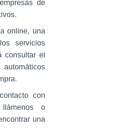
s empresas de
ivos.
a online, una
os servicios
á consultar el
s automáticos
mpra.
 contacto con
llámenos o
ncontrar una