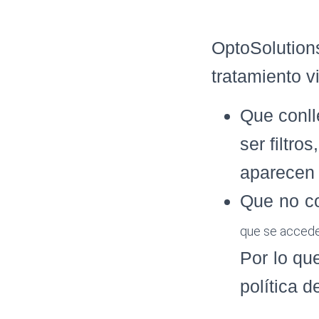
OptoSolution
tratamiento v
Que conll
ser filtro
aparecen
Que no co
que se accede
Por lo qu
política d