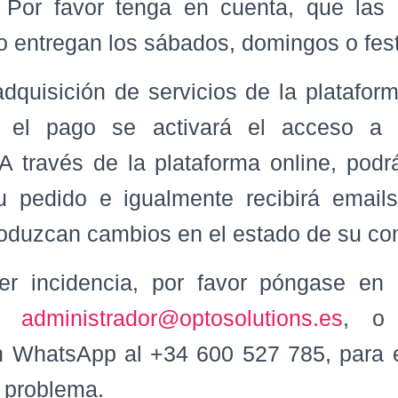
a. Por favor tenga en cuenta, que la
o entregan los sábados, domingos o fest
dquisición de servicios de la plataform
o el pago se activará el acceso a l
A través de la plataforma online, podr
 pedido e igualmente recibirá email
oduzcan cambios en el estado de su co
er incidencia, por favor póngase en
en
administrador@optosolutions.es
, o 
 WhatsApp al +34 600 527 785, para e
u problema.