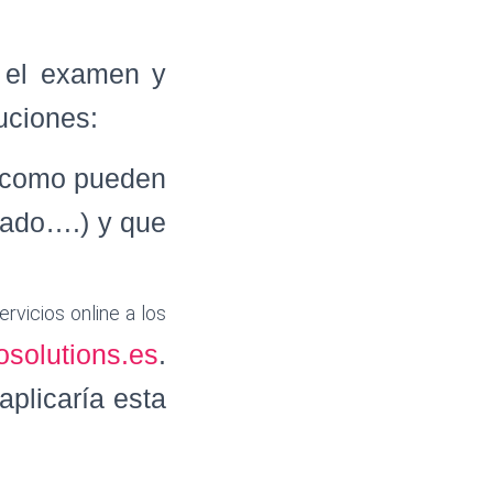
a el examen y
luciones:
 (como pueden
clado….) y que
ervicios online a los
tosolutions.es
.
aplicaría esta