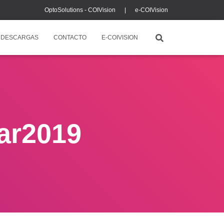
OptoSolutions - COIVision |
e-COIVision
DESCARGAS
CONTACTO
E-COIVISION
ar2019