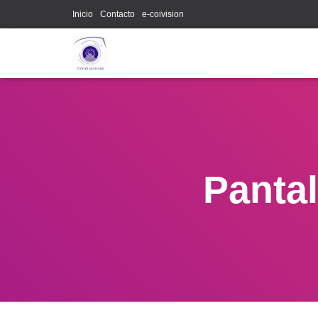
Inicio
Contacto
e-coivision
Panta