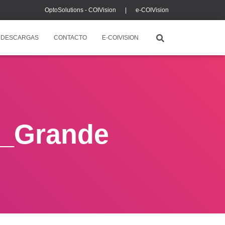
OptoSolutions - COIVision |
e-COIVision
DESCARGAS
CONTACTO
E-COIVISION
s_Grande