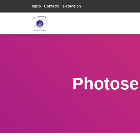
Inicio
Contacto
e-coivision
Photose