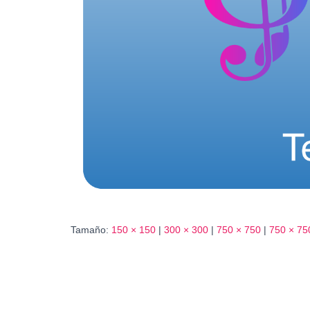
Tamaño:
150 × 150
|
300 × 300
|
750 × 750
|
750 × 75