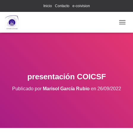
Inicio
Contacto
e-coivision
C
A
M
B
I
A
R
M
O
presentación COICSF
D
O
Publicado por
Marisol García Rubio
en
26/09/2022
D
E
N
A
V
E
G
A