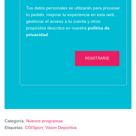
Tus datos personales se utilizarán para procesar
tu pedido, mejorar tu experiencia en esta web,
gestionar el acceso a tu cuenta y otros
propósitos descritos en nuestra
política de
privacidad
.
REGISTRARSE
Categoría:
Nuevos programas
Etiquetas:
COISport
,
Vision Deportiva