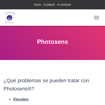
Inicio
Contacto
e-coivision
C
A
M
B
I
Photosens
A
R
M
O
D
O
D
E
N
¿Qué problemas se pueden tratar con
A
Photosens®?
V
E
G
Visuales:
A