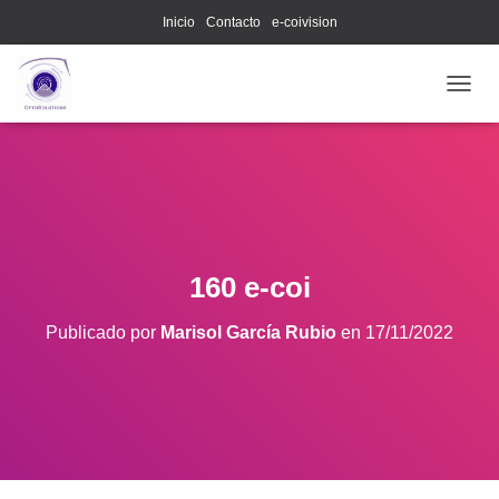
Inicio
Contacto
e-coivision
C
A
M
B
I
A
R
M
O
160 e-coi
D
O
Publicado por
Marisol García Rubio
en
17/11/2022
D
E
N
A
V
E
G
A