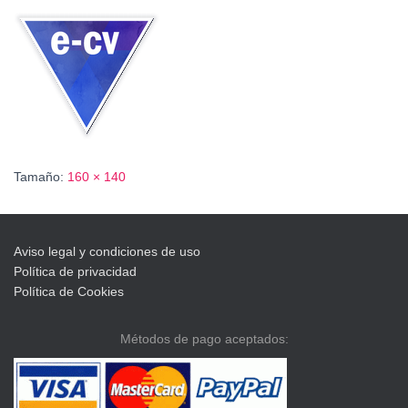
C
I
Ó
N
Tamaño:
160 × 140
Aviso legal y condiciones de uso
Política de privacidad
Política de Cookies
Métodos de pago aceptados: